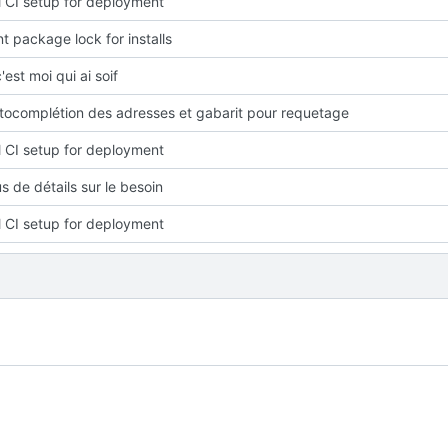
ial CI setup for deployment
t package lock for installs
'est moi qui ai soif
utocomplétion des adresses et gabarit pour requetage
ial CI setup for deployment
s de détails sur le besoin
ial CI setup for deployment