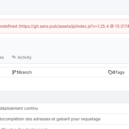
 undefined (https://git.sans.pub/assets/js/index.js?v=1.25.4 @ 15:217
es
Activity
1
Branch
0
Tags
 déploiement continu
utocomplétion des adresses et gabarit pour requetage