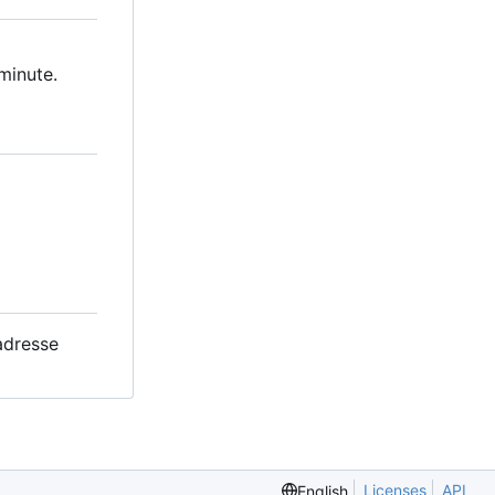
minute.
adresse
Licenses
API
English