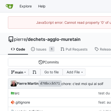
Explore
Help
JavaScript error: Cannot read property '0' of
pierre
/
dechets-agglo-muretain
Code
Issues
Pull Requests
Releas
1
7
Commits
Go to file
Add File
main
Pierre Martin
chore: c'est moi qui ai soif
d70bccb571
src
test du
.gitignore
feat: a