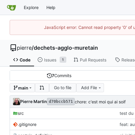
Explore
Help
JavaScript error: Cannot read property '0' of
pierre
/
dechets-agglo-muretain
Code
Issues
Pull Requests
Releas
1
7
Commits
Go to file
Add File
main
Pierre Martin
chore: c'est moi qui ai soif
d70bccb571
src
test du
.gitignore
feat: a