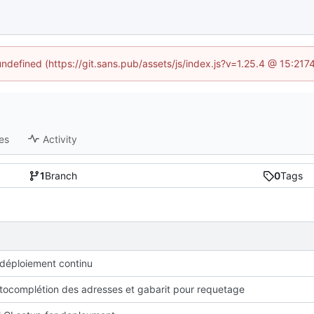
 undefined (https://git.sans.pub/assets/js/index.js?v=1.25.4 @ 15:217
es
Activity
1
Branch
0
Tags
 déploiement continu
utocomplétion des adresses et gabarit pour requetage