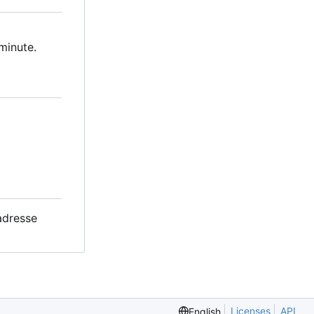
minute.
adresse
Licenses
API
English