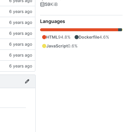
59
KiB
Languages
HTML
94.8%
Dockerfile
4.6%
JavaScript
0.6%