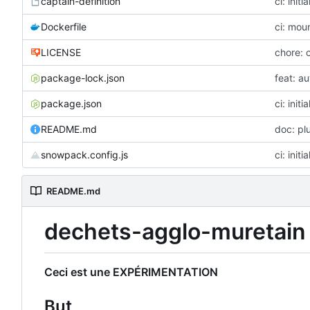
captain-definition
ci: init
Dockerfile
ci: moun
LICENSE
chore: c
package-lock.json
feat: a
package.json
ci: init
README.md
doc: plu
snowpack.config.js
ci: init
README.md
dechets-agglo-muretain
Ceci est une EXPÉRIMENTATION
But