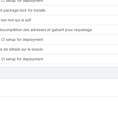
ial CI setup for deployment
t package lock for installs
'est moi qui ai soif
utocomplétion des adresses et gabarit pour requetage
ial CI setup for deployment
s de détails sur le besoin
ial CI setup for deployment