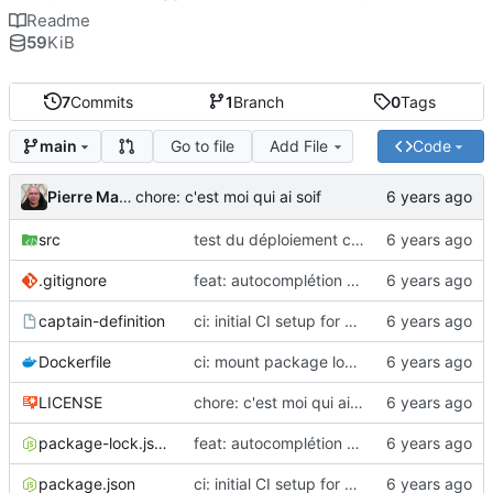
Readme
59
KiB
7
Commits
1
Branch
0
Tags
Go to file
Add File
Code
main
Pierre Martin
chore: c'est moi qui ai soif
src
test du déploiement continu
.gitignore
feat: autocomplétion des adresses et gabarit pour requetage
captain-definition
ci: initial CI setup for deployment
Dockerfile
ci: mount package lock for installs
LICENSE
chore: c'est moi qui ai soif
package-lock.json
feat: autocomplétion des adresses et gabarit pour requetage
package.json
ci: initial CI setup for deployment