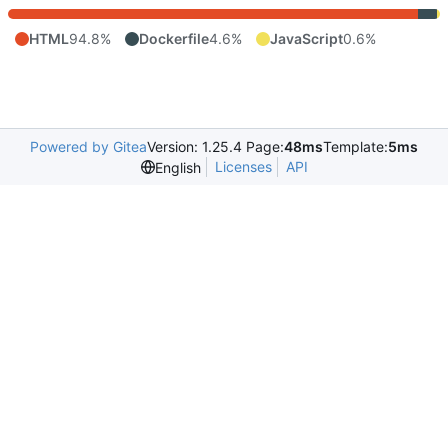
HTML
94.8%
Dockerfile
4.6%
JavaScript
0.6%
Powered by Gitea
Version: 1.25.4 Page:
48ms
Template:
5ms
Licenses
API
English