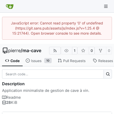
JavaScript error: Cannot read property '0' of undefined
(https://git.sans.pub/assets/js/index.js?v=1.25.4 @
15:21744). Open browser console to see more details.
pierre
/
ma-cave
1
0
0
Code
Issues
Pull Requests
Releases
10
Description
Application minimaliste de gestion de cave à vin.
Readme
28
KiB