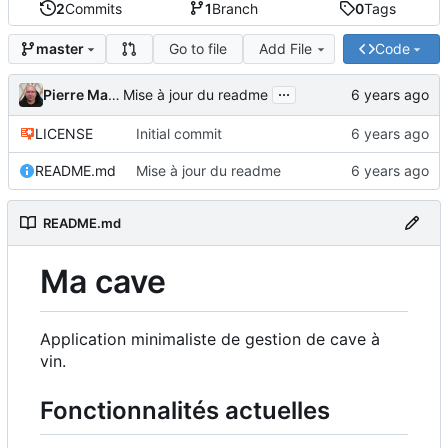
2
Commits
1
Branch
0
Tags
Go to file
Add File
Code
master
...
Pierre Martin
Mise à jour du readme
LICENSE
Initial commit
README.md
Mise à jour du readme
README.md
Ma cave
Application minimaliste de gestion de cave à
vin.
Fonctionnalités actuelles