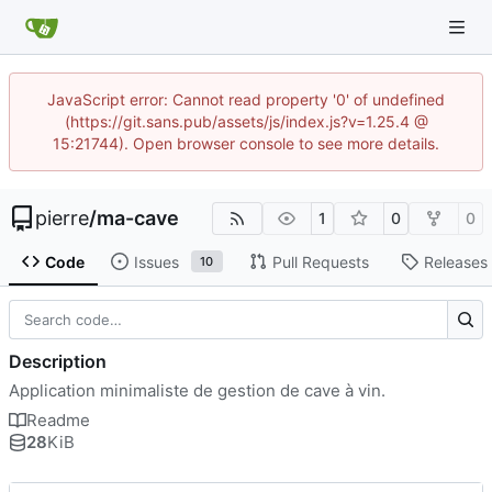
JavaScript error: Cannot read property '0' of undefined
(https://git.sans.pub/assets/js/index.js?v=1.25.4 @
15:21744). Open browser console to see more details.
pierre
/
ma-cave
1
0
0
Code
Issues
Pull Requests
Releases
10
Description
Application minimaliste de gestion de cave à vin.
Readme
28
KiB