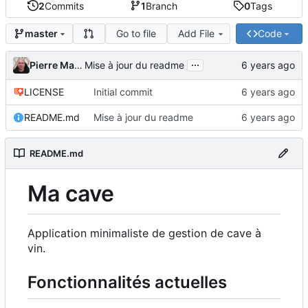
2
Commits
1
Branch
0
Tags
Go to file
Add File
Code
master
...
Pierre Martin
Mise à jour du readme
LICENSE
Initial commit
README.md
Mise à jour du readme
README.md
Ma cave
Application minimaliste de gestion de cave à
vin.
Fonctionnalités actuelles