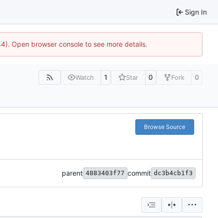
Sign In
44). Open browser console to see more details.
1
0
0
Watch
Star
Fork
Browse Source
parent
commit
4883403f77
dc3b4cb1f3