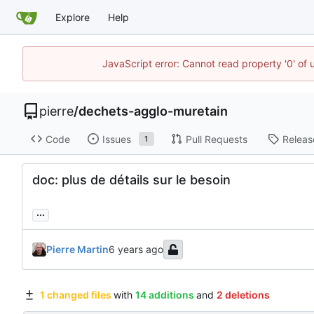
Explore
Help
JavaScript error: Cannot read property '0' of
pierre
/
dechets-agglo-muretain
Code
Issues
Pull Requests
Releas
1
doc: plus de détails sur le besoin
...
Pierre Martin
1 changed files
with
14 additions
and
2 deletions